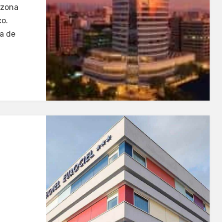
a zona
o.
ta de