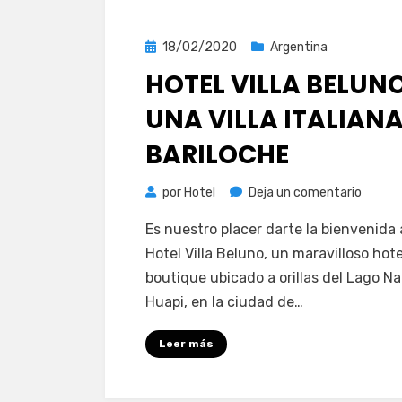
Andes
Publicada
18/02/2020
Argentina
el
HOTEL VILLA BELUNO
UNA VILLA ITALIANA
BARILOCHE
en
por
Hotel
Deja un comentario
Hotel
Es nuestro placer darte la bienvenida 
Villa
Hotel Villa Beluno, un maravilloso hote
Beluno
boutique ubicado a orillas del Lago N
una
Huapi, en la ciudad de…
villa
italian
Leer más
en
Barilo