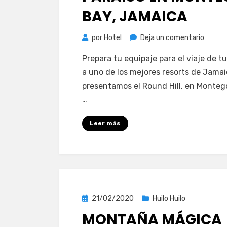
BAY, JAMAICA
en
por
Hotel
Deja un comentario
Round
Prepara tu equipaje para el viaje de tu
Hill:
a uno de los mejores resorts de Jamai
un
presentamos el Round Hill, en Monteg
paraís
…
en
Monte
Leer más
Bay,
Jamai
Publicada
21/02/2020
Huilo Huilo
el
MONTAÑA MÁGICA