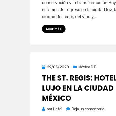
conservación y la transformación Hoy
Crillon:
estamos de regreso en la ciudad luz, l
el
ciudad del amor, del vino y…
arte
de
Leer más
vivir
en
París
Publicada
29/05/2020
México D.F.
el
THE ST. REGIS: HOTE
LUJO EN LA CIUDAD
MÉXICO
en
por
Hotel
Deja un comentario
The