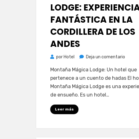
LODGE: EXPERIENCI
FANTÁSTICA EN LA
CORDILLERA DE LOS
ANDES
en
por
Hotel
Deja un comentario
Monta
Montaña Mágica Lodge: Un hotel que
Mágica
pertenece a un cuento de hadas El ho
Lodge:
Montaña Mágica Lodge es una experi
experi
de ensueño. Es un hotel…
fantás
en
Leer más
la
Cordill
de
los