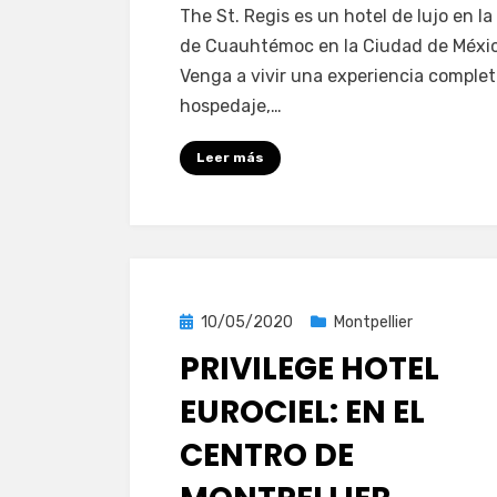
The St. Regis es un hotel de lujo en l
St.
de Cuauhtémoc en la Ciudad de Méxic
Regis:
Venga a vivir una experiencia comple
hotel
hospedaje,…
de
lujo
Leer más
en
la
Ciudad
de
México
Publicada
10/05/2020
Montpellier
el
PRIVILEGE HOTEL
EUROCIEL: EN EL
CENTRO DE