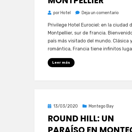
MONTPELLIER
en
por
Hotel
Deja un comentario
Privile
Privilege Hotel Eurociel: en la ciudad 
Hotel
Montpellier, sur de francia. Bienvenido
Eurocie
país más visitado del mundo. Clásica 
en
romántica, Francia tiene infinitos lug
el
centro
Leer más
de
Montpel
Publicada
13/03/2020
Montego Bay
el
ROUND HILL: UN
PARAÍSO EN MONTE