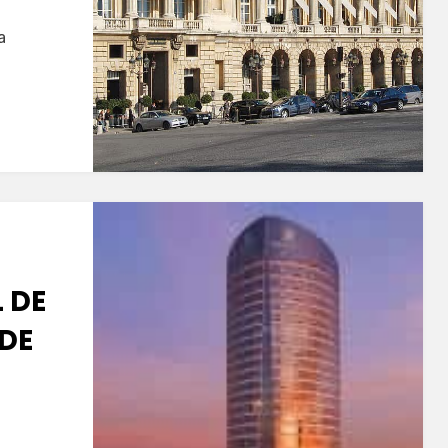
a
L DE
 DE