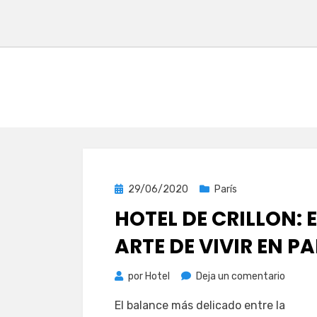
Publicada
29/06/2020
París
el
HOTEL DE CRILLON: E
ARTE DE VIVIR EN PA
en
por
Hotel
Deja un comentario
Hotel
El balance más delicado entre la
de