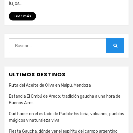
lujos…
experimenta
el
Leer más
lujo
suizo
Buscar:
Buscar
ULTIMOS DESTINOS
Ruta del Aceite de Oliva en Maipú, Mendoza
Estancia El Ombú de Areco: tradición gaucha a una hora de
Buenos Aires
Qué hacer en el estado de Puebla: historia, volcanes, pueblos
mágicos y naturaleza viva
Fiesta Gaucha: dónde ver el espíritu del campo argentino