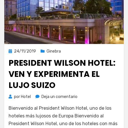
Publicada
24/11/2019
Ginebra
el
PRESIDENT WILSON HOTEL:
VEN Y EXPERIMENTA EL
LUJO SUIZO
en
por
Hotel
Deja un comentario
President
Bienvenido al President Wilson Hotel, uno de los
Wilson
Hotel:
hoteles más lujosos de Europa Bienvenido al
Ven
President Wilson Hotel, uno de los hoteles con más
y