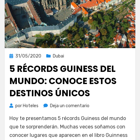
Publicada
31/05/2020
Dubai
el
5 RÉCORDS GUINESS DEL
MUNDO: CONOCE ESTOS
DESTINOS ÚNICOS
en
por
Hoteles
Deja un comentario
5
Hoy te presentamos 5 récords Guiness del mundo
récords
Guiness
que te sorprenderán. Muchas veces soñamos con
del
conocer lugares que aparecen en el libro Guinness
mundo: