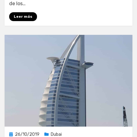
de los…
conoce
estos
Leer más
destinos
únicos
Publicada
26/10/2019
Dubai