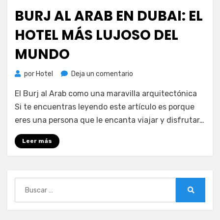
el
BURJ AL ARAB EN DUBAI: EL
HOTEL MÁS LUJOSO DEL
MUNDO
en
por
Hotel
Deja un comentario
Burj
El Burj al Arab como una maravilla arquitectónica
Al
Arab
Si te encuentras leyendo este artículo es porque
en
eres una persona que le encanta viajar y disfrutar…
Dubai:
el
Leer más
hotel
más
lujoso
del
Buscar:
mundo
Buscar