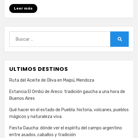
Montego
Leer más
Bay,
Jamaica
Buscar:
Buscar
ULTIMOS DESTINOS
Ruta del Aceite de Oliva en Maipú, Mendoza
Estancia El Ombú de Areco: tradición gaucha a una hora de
Buenos Aires
Qué hacer en el estado de Puebla: historia, volcanes, pueblos
mágicos y naturaleza viva
Fiesta Gaucha: dónde ver el espíritu del campo argentino
entre asados, caballos y tradición