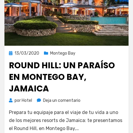
Publicada
13/03/2020
Montego Bay
el
ROUND HILL: UN PARAÍSO
EN MONTEGO BAY,
JAMAICA
en
por
Hotel
Deja un comentario
Round
Prepara tu equipaje para el viaje de tu vida a uno
Hill:
un
de los mejores resorts de Jamaica: te presentamos
paraíso
el Round Hill, en Montego Bay,…
en