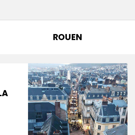
CATEGORÍA
:
ROUEN
LA