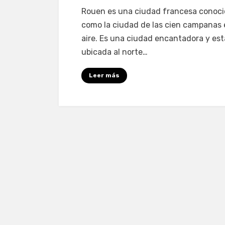
Qué
Rouen es una ciudad francesa conoc
ver
como la ciudad de las cien campanas 
en
aire. Es una ciudad encantadora y est
Rouen,
ubicada al norte…
la
capital
Leer más
de
Norma