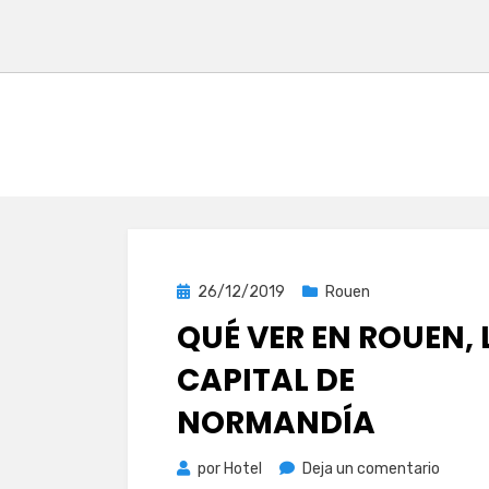
Publicada
26/12/2019
Rouen
el
QUÉ VER EN ROUEN, 
CAPITAL DE
NORMANDÍA
en
por
Hotel
Deja un comentario