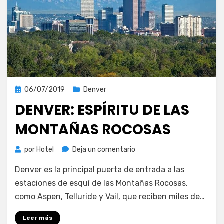
Publicada
06/07/2019
Denver
el
DENVER: ESPÍRITU DE LAS
MONTAÑAS ROCOSAS
en
por
Hotel
Deja un comentario
Denver:
Denver es la principal puerta de entrada a las
espíritu
de
estaciones de esquí de las Montañas Rocosas,
las
como Aspen, Telluride y Vail, que reciben miles de…
Montañas
Rocosas
Leer más