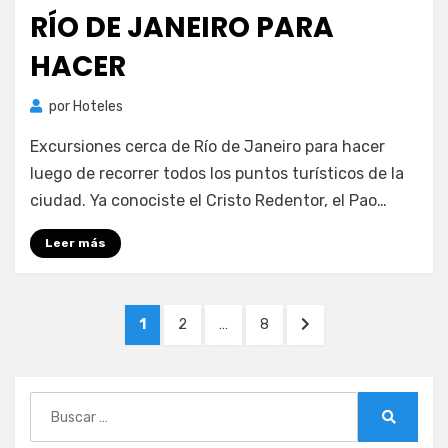
RÍO DE JANEIRO PARA
HACER
por
Hoteles
Excursiones cerca de Río de Janeiro para hacer
luego de recorrer todos los puntos turísticos de la
ciudad. Ya conociste el Cristo Redentor, el Pao…
Leer más
Paginación
PÁGINA
PÁGINA
PÁGINA
PÁGINA
1
2
…
8
de
SIGUIENTE
entradas
Buscar:
Buscar