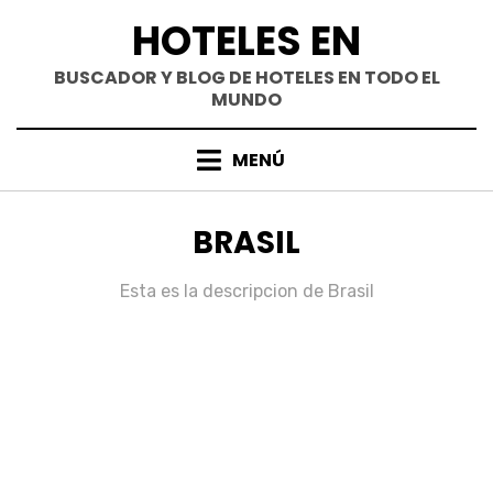
Saltar
HOTELES EN
al
contenido
BUSCADOR Y BLOG DE HOTELES EN TODO EL
MUNDO
MENÚ
CATEGORÍA
:
BRASIL
Esta es la descripcion de Brasil