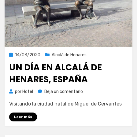
Publicada
14/03/2020
Alcalá de Henares
el
UN DÍA EN ALCALÁ DE
HENARES, ESPAÑA
en
por
Hotel
Deja un comentario
Un
Visitando la ciudad natal de Miguel de Cervantes
día
en
Leer más
Alcalá
de
Henares,