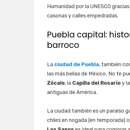
Humanidad por la UNESCO gracias a 
casonas y calles empedradas.
Puebla capital: histo
barroco
La
ciudad de Puebla
, también co
las más bellas de México. No te pu
Zócalo
, la
Capilla del Rosario
y l
antiguas de América.
La ciudad también es un paraíso g
chiles en nogada (en temporada) o
Los Sapos
es ideal para comprar a