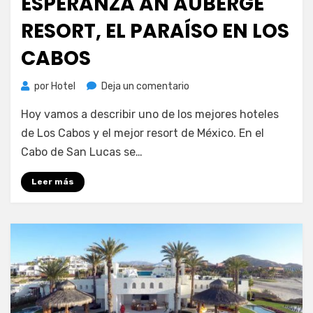
ESPERANZA AN AUBERGE
RESORT, EL PARAÍSO EN LOS
CABOS
en
por
Hotel
Deja un comentario
Esperanza
Hoy vamos a describir uno de los mejores hoteles
an
Auberge
de Los Cabos y el mejor resort de México. En el
resort,
Cabo de San Lucas se…
el
paraíso
Leer más
en
Los
Cabos