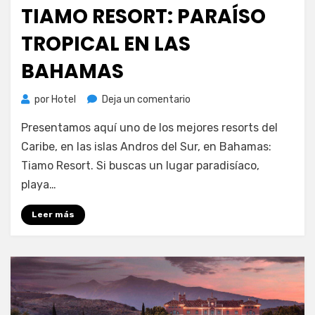
el
TIAMO RESORT: PARAÍSO
TROPICAL EN LAS
BAHAMAS
en
por
Hotel
Deja un comentario
Tiamo
Presentamos aquí uno de los mejores resorts del
Resort:
paraíso
Caribe, en las islas Andros del Sur, en Bahamas:
tropical
Tiamo Resort. Si buscas un lugar paradisíaco,
en
playa…
Las
Bahamas
Leer más