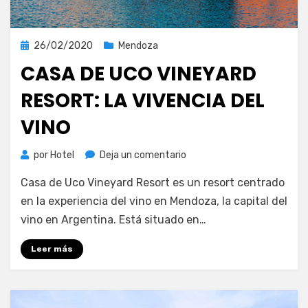
Publicada
26/02/2020
Mendoza
el
CASA DE UCO VINEYARD
RESORT: LA VIVENCIA DEL
VINO
en
por
Hotel
Deja un comentario
Casa
Casa de Uco Vineyard Resort es un resort centrado
de
Uco
en la experiencia del vino en Mendoza, la capital del
Vineyard
vino en Argentina. Está situado en…
Resort:
la
Leer más
vivencia
del
vino