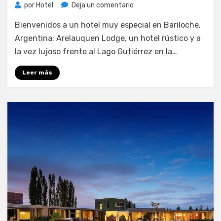
en
por
Hotel
Deja un comentario
Arelauquen
Bienvenidos a un hotel muy especial en Bariloche,
Lodge:
una
Argentina: Arelauquen Lodge, un hotel rústico y a
joya
la vez lujoso frente al Lago Gutiérrez en la…
alpina
en
Leer más
Bariloche