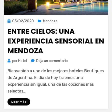
Publicada
05/02/2020
Mendoza
el
ENTRE CIELOS: UNA
EXPERIENCIA SENSORIAL EN
MENDOZA
en
por
Hotel
Deja un comentario
Entre
Bienvenido a uno de los mejores hoteles Boutiques
Cielos:
una
de Argentina. El día de hoy traemos una
experiencia
experiencia sin igual, una de las opciones más
sensorial
selectas…
en
Mendoza
Leer más