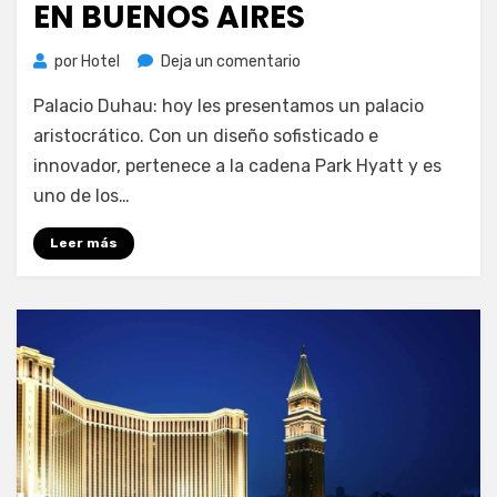
EN BUENOS AIRES
en
por
Hotel
Deja un comentario
Palacio
Palacio Duhau: hoy les presentamos un palacio
Duhau:
el
aristocrático. Con un diseño sofisticado e
emblema
innovador, pertenece a la cadena Park Hyatt y es
del
uno de los…
lujo
Hyatt
Leer más
en
Buenos
Aires