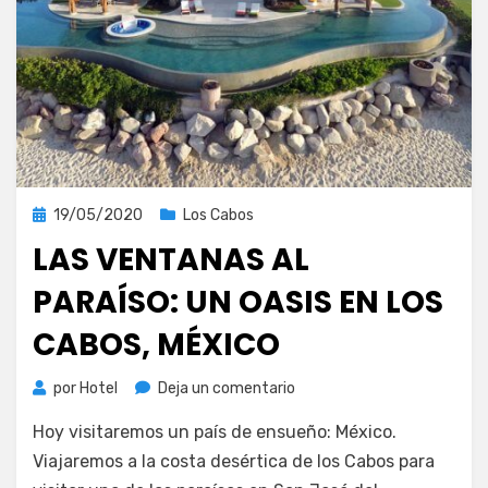
Publicada
19/05/2020
Los Cabos
el
LAS VENTANAS AL
PARAÍSO: UN OASIS EN LOS
CABOS, MÉXICO
en
por
Hotel
Deja un comentario
Las
Hoy visitaremos un país de ensueño: México.
Ventanas
al
Viajaremos a la costa desértica de los Cabos para
Paraíso: