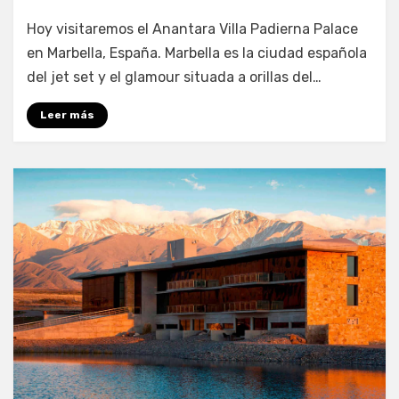
Anantara
Hoy visitaremos el Anantara Villa Padierna Palace
Villa
Padierna
en Marbella, España. Marbella es la ciudad española
Palace:
del jet set y el glamour situada a orillas del…
un
palacio
Leer más
de
lujo
en
Marbella