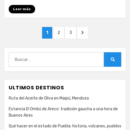
a
Leer más
Las
Vegas
Paginación
PÁGINA
PÁGINA
PÁGINA
PÁGINA
1
2
3
de
SIGUIENTE
entradas
Buscar:
Buscar
ULTIMOS DESTINOS
Ruta del Aceite de Oliva en Maipú, Mendoza
Estancia El Ombú de Areco: tradición gaucha a una hora de
Buenos Aires
Qué hacer en el estado de Puebla: historia, volcanes, pueblos