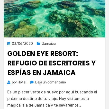
Publicada
03/06/2020
Jamaica
el
GOLDEN EYE RESORT:
REFUGIO DE ESCRITORES Y
ESPÍAS EN JAMAICA
en
por
Hotel
Deja un comentario
Golden
Es un placer verte de nuevo por aquí buscando el
Eye
Resort:
próximo destino de tu viaje. Hoy visitamos la
refugio
mágica isla de Jamaica y te llevaremos…
de