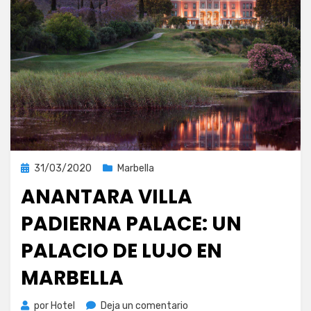
Publicada
31/03/2020
Marbella
el
ANANTARA VILLA
PADIERNA PALACE: UN
PALACIO DE LUJO EN
MARBELLA
en
por
Hotel
Deja un comentario