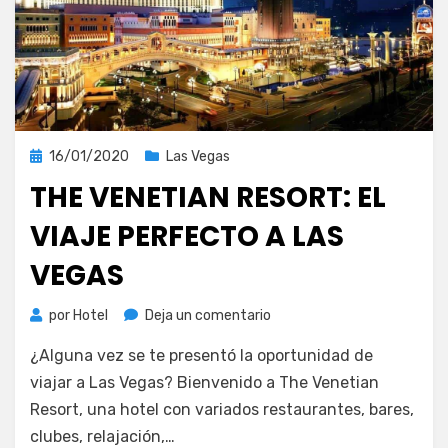
Publicada
16/01/2020
Las Vegas
el
THE VENETIAN RESORT: EL
VIAJE PERFECTO A LAS
VEGAS
en
por
Hotel
Deja un comentario
The
¿Alguna vez se te presentó la oportunidad de
Venetian
Resort:
viajar a Las Vegas? Bienvenido a The Venetian
el
Resort, una hotel con variados restaurantes, bares,
viaje
clubes, relajación,…
perfecto