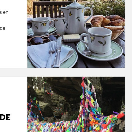
s en
 de
 DE