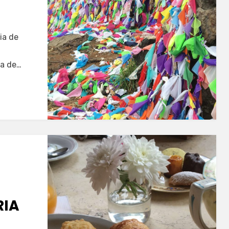
ia de
ra de…
RIA