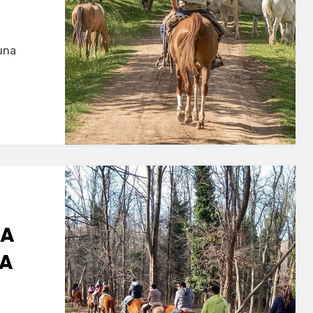
una
RA
RA