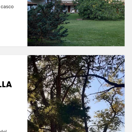
l casco
LLA
del