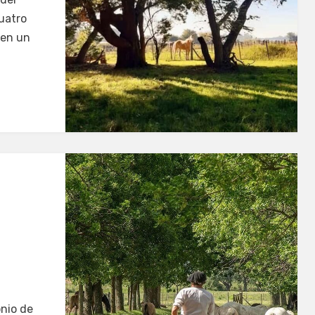
uatro
 en un
nio de