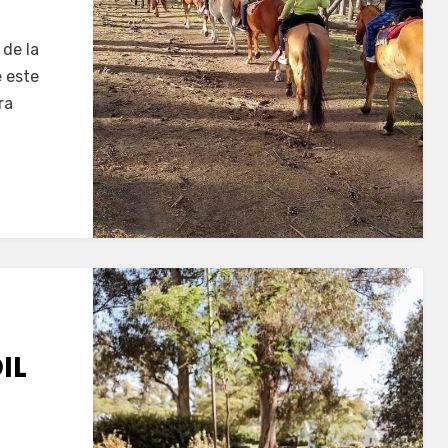
 de la
e este
ra
IL