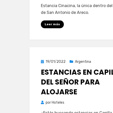
Estancia Cinacina, la única dentro de
de San Antonio de Areco.
Leer más
Publicada
19/01/2022
Argentina
el
ESTANCIAS EN CAPI
DEL SEÑOR PARA
ALOJARSE
por
Hoteles
¿Estás buscando estancias en Capilla 