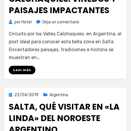
PAISAJES IMPACTANTES
en
por
Hotel
Deja un comentario
Circuito
Circuito por los Valles Calchaquíes, en Argentina, el
por
los
post ideal para conocer esta bella zona en Salta.
Valles
Encantadores paisajes, tradiciones e historia se
Calchaquíes:
muestran en…
viñedos
y
Leer más
paisajes
impactantes
Publicada
23/04/2019
Argentina
el
SALTA, QUÉ VISITAR EN «LA
LINDA» DEL NOROESTE
ARGENTINO