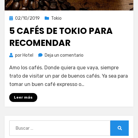
Publicada
02/10/2019
Tokio
el
5 CAFÉS DE TOKIO PARA
RECOMENDAR
en
por
Hotel
Deja un comentario
5
Amo los cafés. Donde quiera que vaya, siempre
cafés
de
trato de visitar un par de buenos cafés. Ya sea para
Tokio
tomar un buen café expresso o…
para
recomendar
Leer más
Buscar:
Buscar