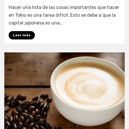
9
Hacer una lista de las cosas importantes que hacer
cosas
que
en Tokio es una tarea difícil. Esto se debe a que la
debes
capital japonesa es una…
ver
en
Leer más
Tokio