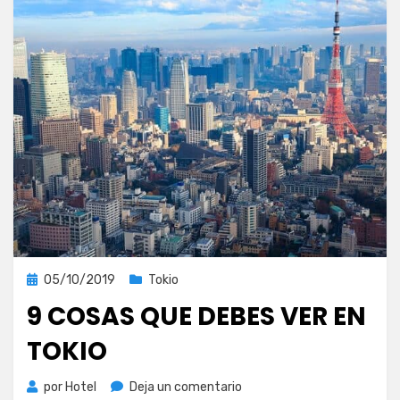
Publicada
05/10/2019
Tokio
el
9 COSAS QUE DEBES VER EN
TOKIO
en
por
Hotel
Deja un comentario