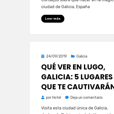
hacer
ciudad de Galicia, España
en
Santia
Leer más
de
Compos
Españ
Publicada
24/09/2019
Galicia
el
QUÉ VER EN LUGO,
GALICIA: 5 LUGARES
QUE TE CAUTIVARÁ
en
por
Hotel
Deja un comentario
Qué
Visita esta ciudad única de Galicia,
ver