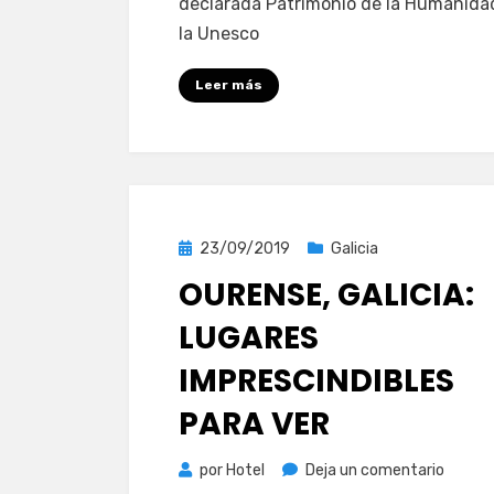
declarada Patrimonio de la Humanida
en
la Unesco
Lugo,
Galicia:
Leer más
5
lugare
que
te
cautiv
Publicada
23/09/2019
Galicia
el
OURENSE, GALICIA:
LUGARES
IMPRESCINDIBLES
PARA VER
en
por
Hotel
Deja un comentario