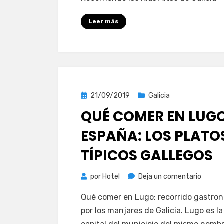
Altas,
Galicia:
Leer más
8
sitios
turísti
que
no
puede
Publicada
21/09/2019
Galicia
perder
el
QUÉ COMER EN LUGO
ESPAÑA: LOS PLATO
TÍPICOS GALLEGOS
en
por
Hotel
Deja un comentario
Qué
Qué comer en Lugo: recorrido gastro
comer
por los manjares de Galicia. Lugo es la
en