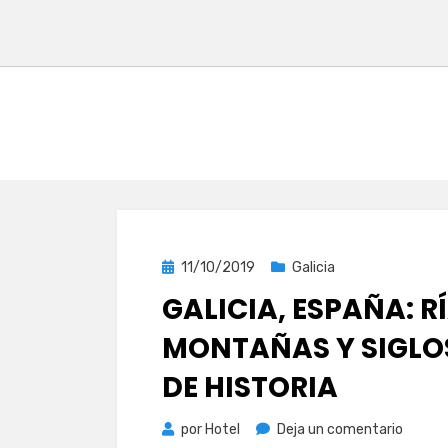
Publicada
11/10/2019
Galicia
el
GALICIA, ESPAÑA: RÍ
MONTAÑAS Y SIGLO
DE HISTORIA
en
por
Hotel
Deja un comentario