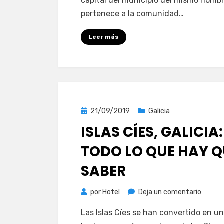
capital del municipio del mismo nombr
Lugo,
pertenece a la comunidad…
España
los
Leer más
platos
típicos
galleg
Publicada
21/09/2019
Galicia
el
ISLAS CÍES, GALICIA:
TODO LO QUE HAY Q
SABER
en
por
Hotel
Deja un comentario
Islas
Las Islas Cíes se han convertido en u
Cíes,