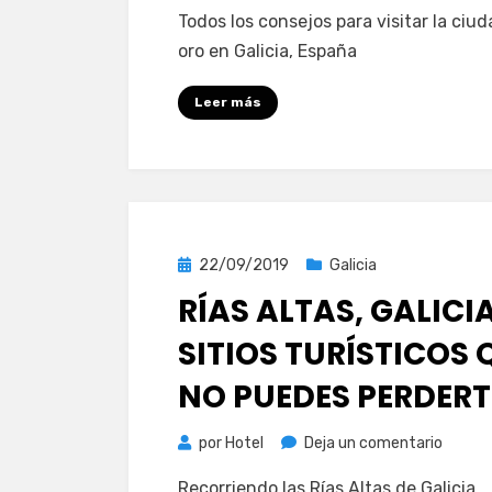
Ourens
Todos los consejos para visitar la ciud
Galicia:
oro en Galicia, España
lugare
impres
Leer más
para
ver
Publicada
22/09/2019
Galicia
el
RÍAS ALTAS, GALICIA
SITIOS TURÍSTICOS 
NO PUEDES PERDERT
en
por
Hotel
Deja un comentario
Rías
Recorriendo las Rías Altas de Galicia