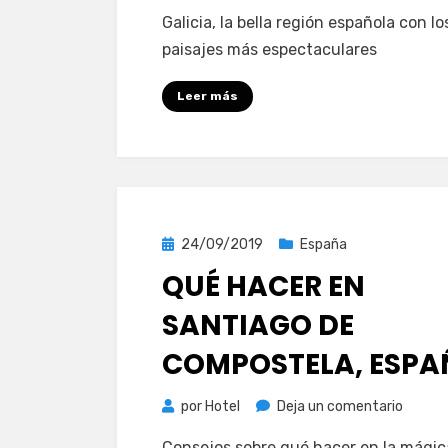
Galicia,
Galicia, la bella región española con lo
España
paisajes más espectaculares
rías,
monta
Leer más
y
siglos
de
histori
Publicada
24/09/2019
España
el
QUÉ HACER EN
SANTIAGO DE
COMPOSTELA, ESPA
en
por
Hotel
Deja un comentario
Qué
Consejos sobre qué hacer en la mágic