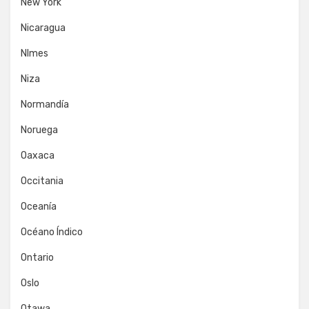
New York
Nicaragua
NImes
Niza
Normandía
Noruega
Oaxaca
Occitania
Oceanía
Océano Índico
Ontario
Oslo
Otawa