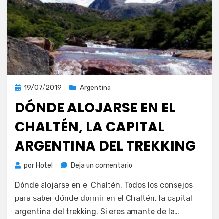
Publicada
19/07/2019
Argentina
el
DÓNDE ALOJARSE EN EL
CHALTÉN, LA CAPITAL
ARGENTINA DEL TREKKING
en
por
Hotel
Deja un comentario
Dónde
Dónde alojarse en el Chaltén. Todos los consejos
alojarse
en
para saber dónde dormir en el Chaltén, la capital
el
argentina del trekking. Si eres amante de la…
Chaltén,