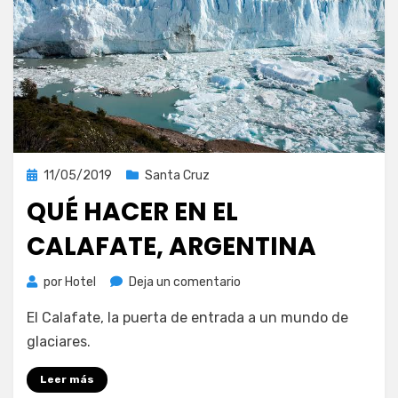
Publicada
11/05/2019
Santa Cruz
el
QUÉ HACER EN EL
CALAFATE, ARGENTINA
en
por
Hotel
Deja un comentario
Qué
El Calafate, la puerta de entrada a un mundo de
hacer
en
glaciares.
El
Calafate,
Leer más