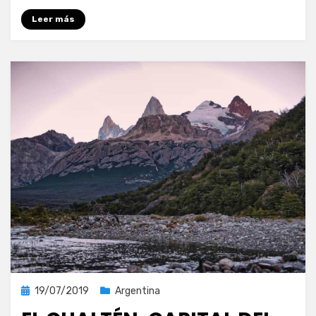
la
Leer más
capital
argentina
del
trekking
Publicada
19/07/2019
Argentina
el