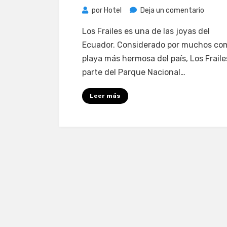
en
por
Hotel
Deja un comentario
Los
Los Frailes es una de las joyas del
Frailes
Ecuador. Considerado por muchos com
y
playa más hermosa del país, Los Fraile
el
parte del Parque Nacional…
Parque
Nacion
Leer más
Machali
en
Ecuado