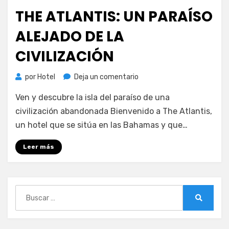
el
THE ATLANTIS: UN PARAÍSO
ALEJADO DE LA
CIVILIZACIÓN
en
por
Hotel
Deja un comentario
The
Ven y descubre la isla del paraíso de una
Atlantis:
un
civilización abandonada Bienvenido a The Atlantis,
paraíso
un hotel que se sitúa en las Bahamas y que…
alejado
de
Leer más
la
civilización
Buscar:
Buscar