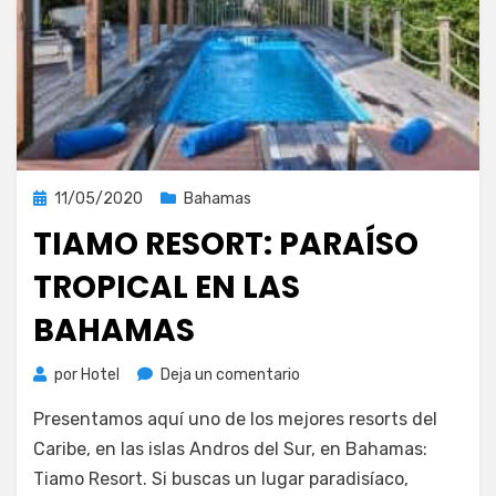
Publicada
11/05/2020
Bahamas
el
TIAMO RESORT: PARAÍSO
TROPICAL EN LAS
BAHAMAS
en
por
Hotel
Deja un comentario
Tiamo
Presentamos aquí uno de los mejores resorts del
Resort:
paraíso
Caribe, en las islas Andros del Sur, en Bahamas:
tropical
Tiamo Resort. Si buscas un lugar paradisíaco,
en