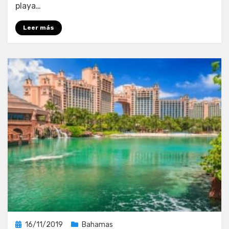
playa…
Las
Bahamas
Leer más
Publicada
16/11/2019
Bahamas