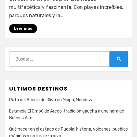
hotel
multifacética y fascinante. Con playas increíbles,
histórico
parques naturales y la…
en
el
Leer más
corazón
de
Vancouver
Buscar:
Buscar
ULTIMOS DESTINOS
Ruta del Aceite de Oliva en Maipú, Mendoza
Estancia El Ombú de Areco: tradición gaucha a una hora de
Buenos Aires
Qué hacer en el estado de Puebla: historia, volcanes, pueblos
mágicos y naturaleza viva