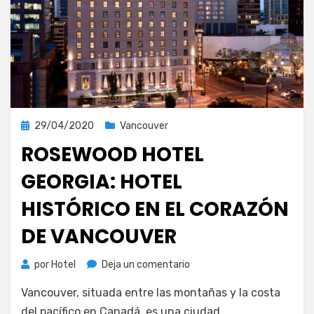
Publicada
29/04/2020
Vancouver
el
ROSEWOOD HOTEL
GEORGIA: HOTEL
HISTÓRICO EN EL CORAZÓN
DE VANCOUVER
en
por
Hotel
Deja un comentario
Rosewood
Vancouver, situada entre las montañas y la costa
Hotel
Georgia:
del pacífico en Canadá, es una ciudad