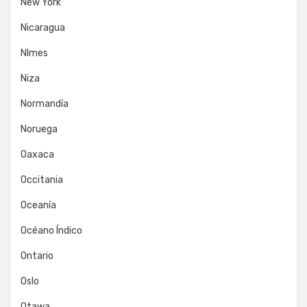
New York
Nicaragua
NImes
Niza
Normandía
Noruega
Oaxaca
Occitania
Oceanía
Océano Índico
Ontario
Oslo
Otawa