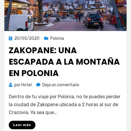
Publicada
20/05/2020
Polonia
el
ZAKOPANE: UNA
ESCAPADA A LA MONTAÑA
EN POLONIA
en
por
Hotel
Deja un comentario
Zakopane:
Dentro de tu viaje por Polonia, no te puedes perder
una
escapada
la ciudad de Zakopane ubicada a 2 horas al sur de
a
Cracovia. Ya sea que…
la
montaña
Leer más
en