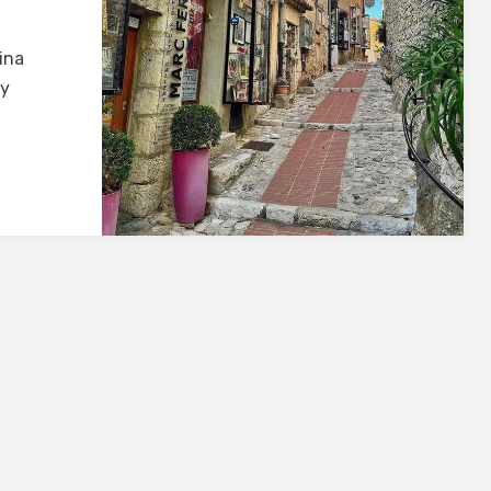
ina
 y