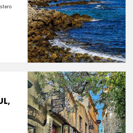
stero
UL,