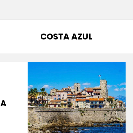
CATEGORÍA
:
COSTA AZUL
LA