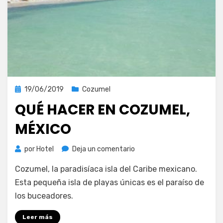
Publicada
19/06/2019
Cozumel
el
QUÉ HACER EN COZUMEL,
MÉXICO
en
por
Hotel
Deja un comentario
Qué
Cozumel, la paradisíaca isla del Caribe mexicano.
hacer
en
Esta pequeña isla de playas únicas es el paraíso de
Cozumel,
los buceadores.
México
Leer más