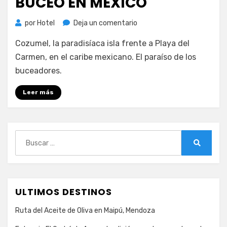
BUCEO EN MÉXICO
en
por
Hotel
Deja un comentario
Cozumel:
Cozumel, la paradisíaca isla frente a Playa del
el
paraíso
Carmen, en el caribe mexicano. El paraíso de los
del
buceadores.
buceo
en
Leer más
México
Buscar:
Buscar
ULTIMOS DESTINOS
Ruta del Aceite de Oliva en Maipú, Mendoza