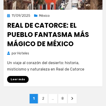
Publicada
11/09/2025
México
el
REAL DE CATORCE: EL
PUEBLO FANTASMA MÁS
MÁGICO DE MÉXICO
por
Hoteles
Un viaje al corazón del desierto: historia,
misticismo y naturaleza en Real de Catorce
Leer más
Paginación
PÁGINA
PÁGINA
PÁGINA
PÁGINA
1
2
…
8
de
SIGUIENTE