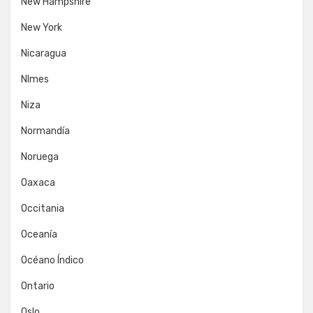
New Hampshire
New York
Nicaragua
NImes
Niza
Normandía
Noruega
Oaxaca
Occitania
Oceanía
Océano Índico
Ontario
Oslo