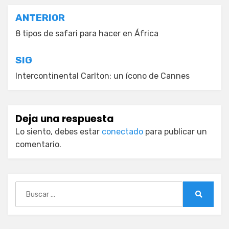
Navegación
ANTERIOR
de
8 tipos de safari para hacer en África
entradas
SIG
Intercontinental Carlton: un ícono de Cannes
Deja una respuesta
Lo siento, debes estar
conectado
para publicar un
comentario.
Buscar:
Buscar