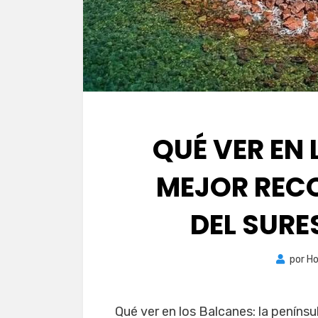
QUÉ VER EN 
MEJOR REC
DEL SURE
por
Ho
Qué ver en los Balcanes: la penínsu