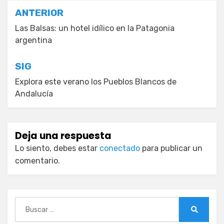
Navegación
ANTERIOR
de
Las Balsas: un hotel idílico en la Patagonia
argentina
entradas
SIG
Explora este verano los Pueblos Blancos de
Andalucía
Deja una respuesta
Lo siento, debes estar
conectado
para publicar un
comentario.
Buscar:
Buscar