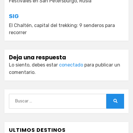
de
Festivales en San Petersburgo, Rusia
entradas
SIG
El Chaltén, capital del trekking: 9 senderos para
recorrer
Deja una respuesta
Lo siento, debes estar
conectado
para publicar un
comentario.
Buscar:
Buscar
ULTIMOS DESTINOS