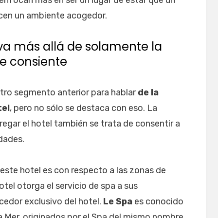
 enfocan más en ser un lugar de estar que un
cen un ambiente acogedor.
 va más allá de solamente la
e consiente
ro segmento anterior para hablar
de la
tel
, pero no sólo se destaca con eso. La
regar el hotel también se trata de consentir a
dades.
 este hotel es con respecto a las zonas de
hotel otorga el servicio de spa a sus
cedor exclusivo del hotel.
Le Spa
es conocido
a Mer, originados por el Spa del mismo nombre