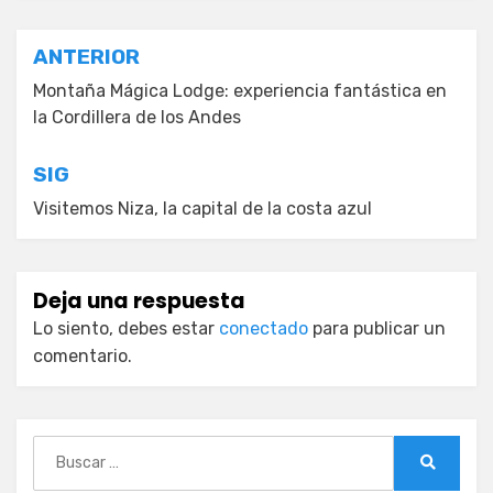
Navegación
ANTERIOR
de
Montaña Mágica Lodge: experiencia fantástica en
la Cordillera de los Andes
entradas
SIG
Visitemos Niza, la capital de la costa azul
Deja una respuesta
Lo siento, debes estar
conectado
para publicar un
comentario.
Buscar:
Buscar