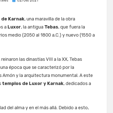
Publicada
teles
02/08/2021
el
 de Karnak
, una maravilla de la obra
os a
Luxor
, la antigua
Tebas
, que fuera la
rios medio (2050 al 1800 a.C.) y nuevo (1550 a
einaron las dinastías VIII a la XX, Tebas
una época que se caracterizó por la
dios Amón y la arquitectura monumental. A este
s
templos de Luxor y Karnak
, dedicados a
dad del alma y en el más allá. Debido a esto,