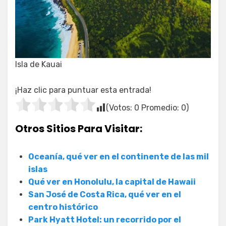
Isla de Kauai
¡Haz clic para puntuar esta entrada!
(Votos:
0
Promedio:
0
)
Otros Sitios Para Visitar:
Oceanía, qué ver en el continente de las mil
islas
Qué ver en Honolulu, la capital de Hawaii
San José de Costa Rica, qué ver en el
centro histórico
Park Hyatt Hotel: un recorrido por el