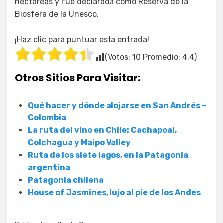
hectáreas y fue declarada como Reserva de la
Biosfera de la Unesco.
¡Haz clic para puntuar esta entrada!
(Votos:
10
Promedio:
4.4
)
Otros Sitios Para Visitar:
Qué hacer y dónde alojarse en San Andrés –
Colombia
La ruta del vino en Chile: Cachapoal,
Colchagua y Maipo Valley
Ruta de los siete lagos, en la Patagonia
argentina
Patagonia chilena
House of Jasmines, lujo al pie de los Andes