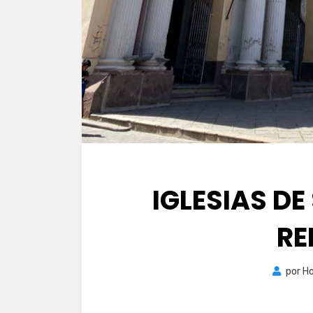
IGLESIAS DE
RE
por
Ho