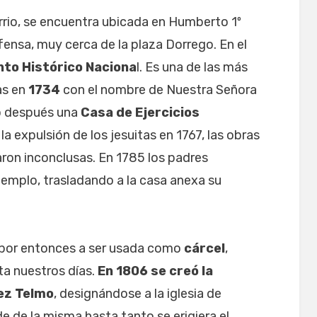
arrio, se encuentra ubicada en Humberto 1º
fensa, muy cerca de la plaza Dorrego. En el
to Histórico Naciona
l. Es una de las más
as en
1734
con el nombre de Nuestra Señora
yó después una
Casa de Ejercicios
 la expulsión de los jesuitas en 1767, las obras
aron inconclusas. En 1785 los padres
templo, trasladando a la casa anexa su
 por entonces a ser usada como
cárcel
,
ta nuestros días.
En 1806 se creó la
ez Telmo
, designándose a la iglesia de
 de la misma hasta tanto se erigiera el