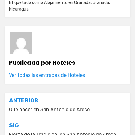
Etiquetado como
Alojamiento en Granada
,
Granada
,
Nicaragua
Publicada por
Hoteles
Ver todas las entradas de Hoteles
Navegación
ANTERIOR
de
Qué hacer en San Antonio de Areco
entradas
SIG
Fiesta de la Tradición, en San Antonio de Areco