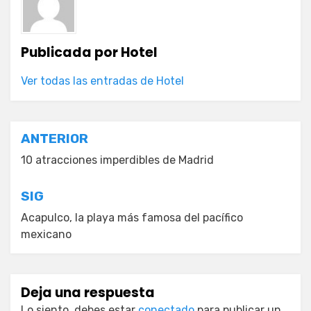
Publicada por
Hotel
Ver todas las entradas de Hotel
Navegación
ANTERIOR
de
10 atracciones imperdibles de Madrid
entradas
SIG
Acapulco, la playa más famosa del pacífico
mexicano
Deja una respuesta
Lo siento, debes estar
conectado
para publicar un