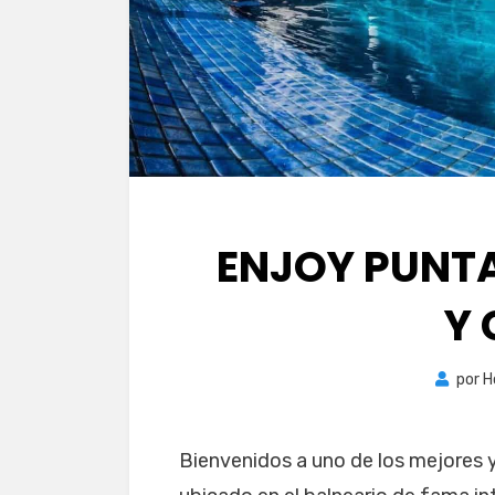
ENJOY PUNTA
Y
por
H
Bienvenidos a uno de los mejores 