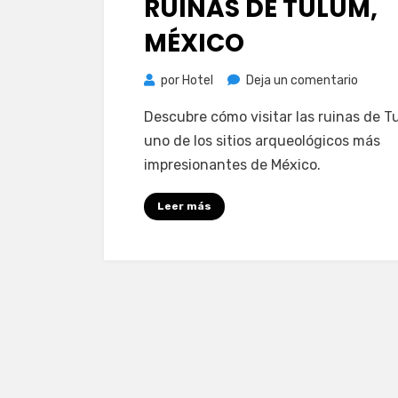
RUINAS DE TULUM,
MÉXICO
en
por
Hotel
Deja un comentario
Cómo
Descubre cómo visitar las ruinas de T
visitar
uno de los sitios arqueológicos más
las
impresionantes de México.
ruinas
de
Leer más
Tulum,
México