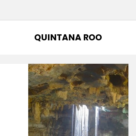
ETIQUETA
:
QUINTANA ROO