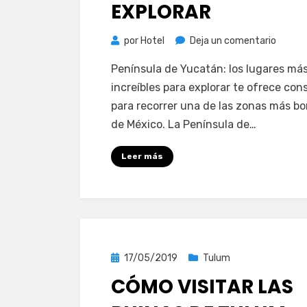
EXPLORAR
en
por
Hotel
Deja un comentario
Peníns
Península de Yucatán: los lugares má
de
increíbles para explorar te ofrece con
Yucatá
para recorrer una de las zonas más bo
los
de México. La Península de…
lugare
más
Leer más
increíb
para
explor
Publicada
17/05/2019
Tulum
el
CÓMO VISITAR LAS