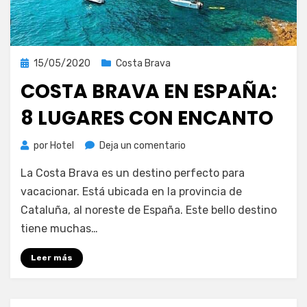
Publicada
15/05/2020
Costa Brava
el
COSTA BRAVA EN ESPAÑA:
8 LUGARES CON ENCANTO
en
por
Hotel
Deja un comentario
Costa
La Costa Brava es un destino perfecto para
Brava
en
vacacionar. Está ubicada en la provincia de
España:
Cataluña, al noreste de España. Este bello destino
8
tiene muchas…
lugares
con
Leer más
encanto