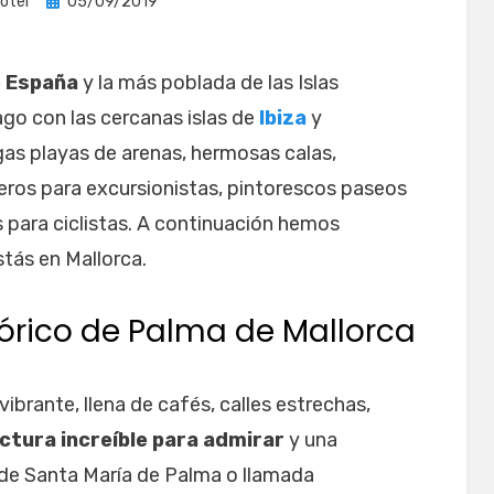
Publicada
otel
05/09/2019
el
e España
y la más poblada de las Islas
go con las cercanas islas de
Ibiza
y
gas playas de arenas, hermosas calas,
eros para excursionistas, pintorescos paseos
 para ciclistas. A continuación hemos
stás en Mallorca.
tórico de Palma de Mallorca
ibrante, llena de cafés, calles estrechas,
ctura increíble para admirar
y una
 de Santa María de Palma o llamada