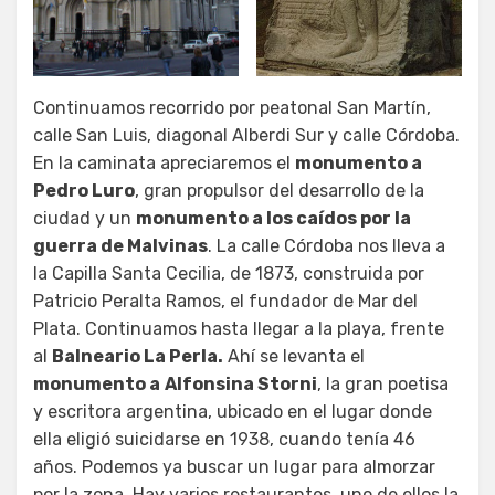
Continuamos recorrido por peatonal San Martín,
calle San Luis, diagonal Alberdi Sur y calle Córdoba.
En la caminata apreciaremos el
monumento a
Pedro Luro
, gran propulsor del desarrollo de la
ciudad y un
monumento a los caídos por la
guerra de Malvinas
. La calle Córdoba nos lleva a
la Capilla Santa Cecilia, de 1873, construida por
Patricio Peralta Ramos, el fundador de Mar del
Plata. Continuamos hasta llegar a la playa, frente
al
Balneario La Perla.
Ahí se levanta el
monumento a
Alfonsina Storni
, la gran poetisa
y escritora argentina, ubicado en el lugar donde
ella eligió suicidarse en 1938, cuando tenía 46
años. Podemos ya buscar un lugar para almorzar
por la zona. Hay varios restaurantes, uno de ellos la