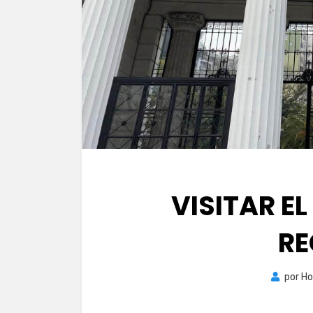
VISITAR E
RE
por
Ho