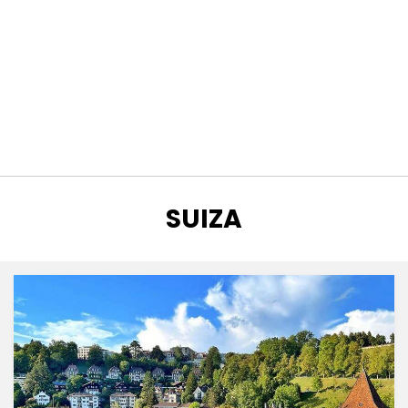
ETIQUETA
:
SUIZA