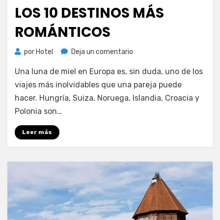
LOS 10 DESTINOS MÁS
ROMÁNTICOS
en
por
Hotel
Deja un comentario
Luna
Una luna de miel en Europa es, sin duda, uno de los
de
miel
viajes más inolvidables que una pareja puede
en
hacer. Hungría, Suiza, Noruega, Islandia, Croacia y
Europa:
Polonia son…
los
10
Leer más
destinos
más
románticos