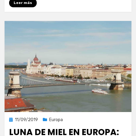
Leer más
lujo
suizo
Publicada
11/09/2019
Europa
el
LUNA DE MIEL EN EUROPA: