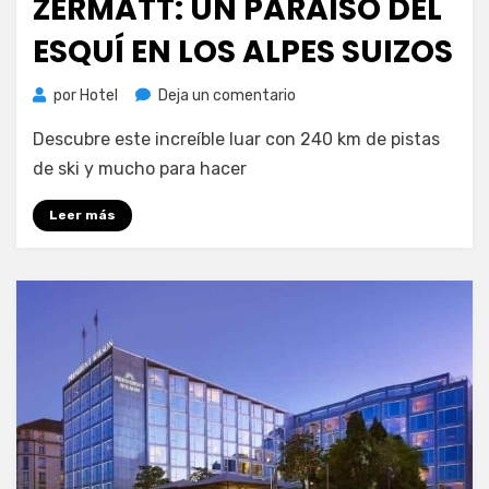
ZERMATT: UN PARAÍSO DEL
ESQUÍ EN LOS ALPES SUIZOS
en
por
Hotel
Deja un comentario
Zermatt:
Descubre este increíble luar con 240 km de pistas
un
paraíso
de ski y mucho para hacer
del
esquí
Leer más
en
los
Alpes
Suizos