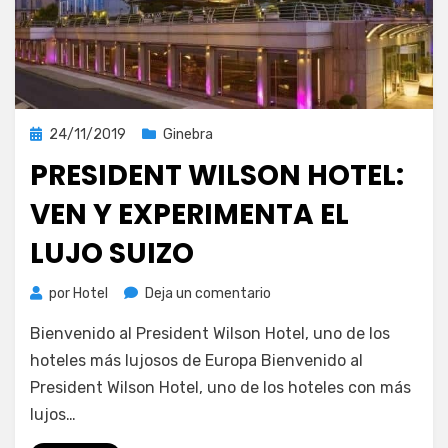
Publicada
24/11/2019
Ginebra
el
PRESIDENT WILSON HOTEL:
VEN Y EXPERIMENTA EL
LUJO SUIZO
en
por
Hotel
Deja un comentario
President
Bienvenido al President Wilson Hotel, uno de los
Wilson
Hotel:
hoteles más lujosos de Europa Bienvenido al
Ven
President Wilson Hotel, uno de los hoteles con más
y
lujos…
experimenta
el