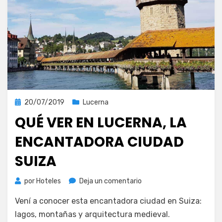
Publicada
20/07/2019
Lucerna
el
QUÉ VER EN LUCERNA, LA
ENCANTADORA CIUDAD
SUIZA
en
por
Hoteles
Deja un comentario
Qué
Vení a conocer esta encantadora ciudad en Suiza:
ver
en
lagos, montañas y arquitectura medieval.