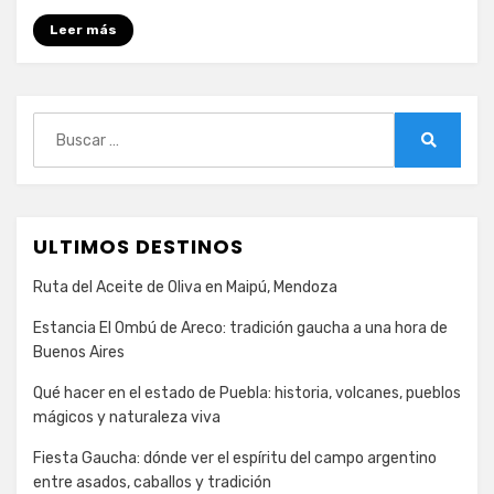
Lucerna,
la
Leer más
encantadora
ciudad
Suiza
Buscar:
Buscar
ULTIMOS DESTINOS
Ruta del Aceite de Oliva en Maipú, Mendoza
Estancia El Ombú de Areco: tradición gaucha a una hora de
Buenos Aires
Qué hacer en el estado de Puebla: historia, volcanes, pueblos
mágicos y naturaleza viva
Fiesta Gaucha: dónde ver el espíritu del campo argentino
entre asados, caballos y tradición