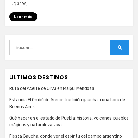
lugares,…
centro
de
Leer más
Montpellier
Buscar:
Buscar
ULTIMOS DESTINOS
Ruta del Aceite de Oliva en Maipú, Mendoza
Estancia El Ombú de Areco: tradición gaucha a una hora de
Buenos Aires
Qué hacer en el estado de Puebla: historia, volcanes, pueblos
mágicos y naturaleza viva
Fiesta Gaucha: dónde ver el espíritu del campo argentino