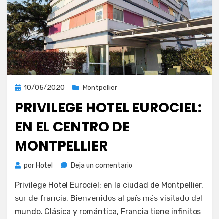
Publicada
10/05/2020
Montpellier
el
PRIVILEGE HOTEL EUROCIEL:
EN EL CENTRO DE
MONTPELLIER
en
por
Hotel
Deja un comentario
Privilege
Privilege Hotel Eurociel: en la ciudad de Montpellier,
Hotel
Eurociel:
sur de francia. Bienvenidos al país más visitado del
en
mundo. Clásica y romántica, Francia tiene infinitos
el