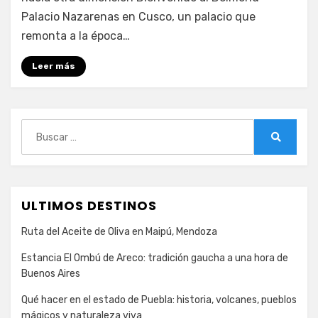
un
Palacio Nazarenas en Cusco, un palacio que
hotel
remonta a la época…
colonial
de
Leer más
lujo
en
Cusco
Buscar:
Buscar
ULTIMOS DESTINOS
Ruta del Aceite de Oliva en Maipú, Mendoza
Estancia El Ombú de Areco: tradición gaucha a una hora de
Buenos Aires
Qué hacer en el estado de Puebla: historia, volcanes, pueblos
mágicos y naturaleza viva