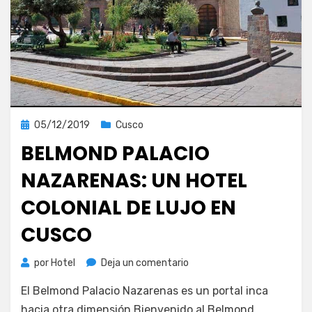
Publicada
05/12/2019
Cusco
el
BELMOND PALACIO
NAZARENAS: UN HOTEL
COLONIAL DE LUJO EN
CUSCO
en
por
Hotel
Deja un comentario
Belmond
El Belmond Palacio Nazarenas es un portal inca
Palacio
Nazarenas:
hacia otra dimensión Bienvenido al Belmond