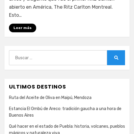
Montreal:
abierto en América, The Ritz Carlton Montreal.
un
Esto…
hotel
con
Leer más
más
de
100
años
Buscar:
de
Buscar
historia
ULTIMOS DESTINOS
Ruta del Aceite de Oliva en Maipú, Mendoza
Estancia El Ombú de Areco: tradición gaucha a una hora de
Buenos Aires
Qué hacer en el estado de Puebla: historia, volcanes, pueblos
mágicos y naturaleza viva