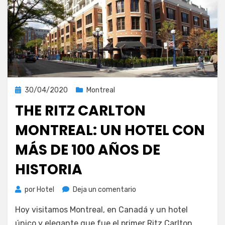
Publicada
30/04/2020
Montreal
el
THE RITZ CARLTON
MONTREAL: UN HOTEL CON
MÁS DE 100 AÑOS DE
HISTORIA
en
por
Hotel
Deja un comentario
The
Hoy visitamos Montreal, en Canadá y un hotel
Ritz
Carlton
único y elegante que fue el primer Ritz Carlton