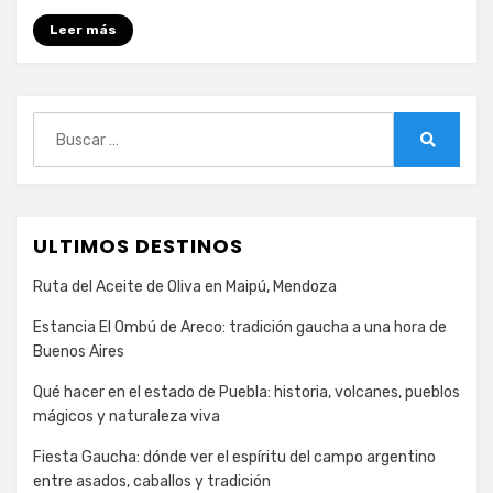
Montego
Leer más
Bay,
Jamaica
Buscar:
Buscar
ULTIMOS DESTINOS
Ruta del Aceite de Oliva en Maipú, Mendoza
Estancia El Ombú de Areco: tradición gaucha a una hora de
Buenos Aires
Qué hacer en el estado de Puebla: historia, volcanes, pueblos
mágicos y naturaleza viva
Fiesta Gaucha: dónde ver el espíritu del campo argentino
entre asados, caballos y tradición