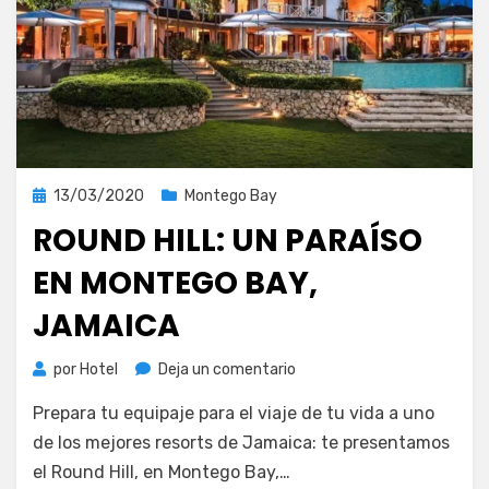
Publicada
13/03/2020
Montego Bay
el
ROUND HILL: UN PARAÍSO
EN MONTEGO BAY,
JAMAICA
en
por
Hotel
Deja un comentario
Round
Prepara tu equipaje para el viaje de tu vida a uno
Hill:
un
de los mejores resorts de Jamaica: te presentamos
paraíso
el Round Hill, en Montego Bay,…
en