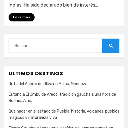
de
Indias. Ha sido declarado bien de interés…
Barajas
en
Leer más
Cartagena
de
Indias
Buscar:
Buscar
ULTIMOS DESTINOS
Ruta del Aceite de Oliva en Maipú, Mendoza
Estancia El Ombú de Areco: tradición gaucha a una hora de
Buenos Aires
Qué hacer en el estado de Puebla: historia, volcanes, pueblos
mágicos y naturaleza viva