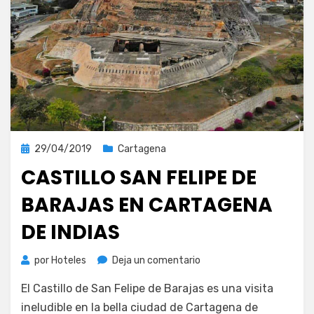
Publicada
29/04/2019
Cartagena
el
CASTILLO SAN FELIPE DE
BARAJAS EN CARTAGENA
DE INDIAS
en
por
Hoteles
Deja un comentario
Castillo
El Castillo de San Felipe de Barajas es una visita
San
Felipe
ineludible en la bella ciudad de Cartagena de