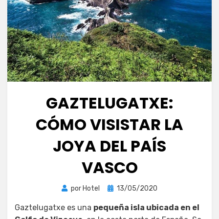
GAZTELUGATXE:
CÓMO VISISTAR LA
JOYA DEL PAÍS
VASCO
Publicada
por
Hotel
13/05/2020
el
Gaztelugatxe es una
pequeña isla ubicada en el