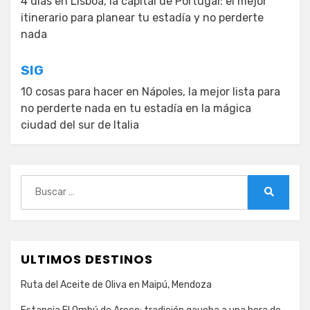
de
4 días en Lisboa, la capital de Portugal: el mejor
itinerario para planear tu estadía y no perderte
entradas
nada
SIG
10 cosas para hacer en Nápoles, la mejor lista para
no perderte nada en tu estadía en la mágica
ciudad del sur de Italia
Buscar:
Buscar
ULTIMOS DESTINOS
Ruta del Aceite de Oliva en Maipú, Mendoza